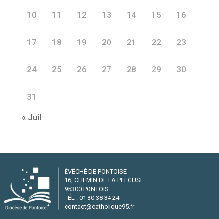
10
11
12
13
14
15
16
17
18
19
20
21
22
23
24
25
26
27
28
29
30
31
« Juil
ÉVÊCHÉ DE PONTOISE
16, CHEMIN DE LA PELOUSE
95300 PONTOISE
TÉL : 01 30 38 34 24
contact@catholique95.fr