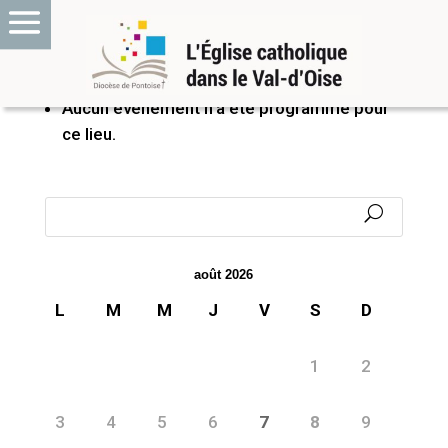
PROCHAINS ÉVÉNEMENTS
Aucun événement n’a été programmé pour
ce lieu.
août 2026
L
M
M
J
V
S
D
1
2
3
4
5
6
7
8
9