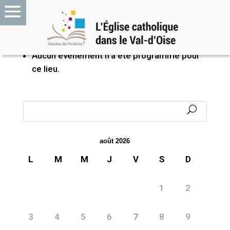
PROCHAINS ÉVÉNEMENTS
Aucun événement n’a été programmé pour
ce lieu.
août 2026
L
M
M
J
V
S
D
1
2
3
4
5
6
7
8
9