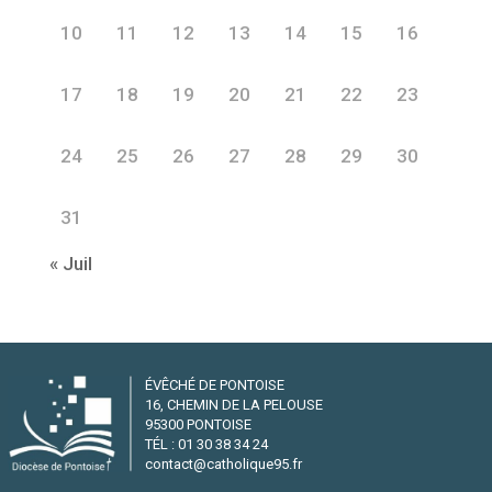
10
11
12
13
14
15
16
17
18
19
20
21
22
23
24
25
26
27
28
29
30
31
« Juil
ÉVÊCHÉ DE PONTOISE
16, CHEMIN DE LA PELOUSE
95300 PONTOISE
TÉL : 01 30 38 34 24
contact@catholique95.fr