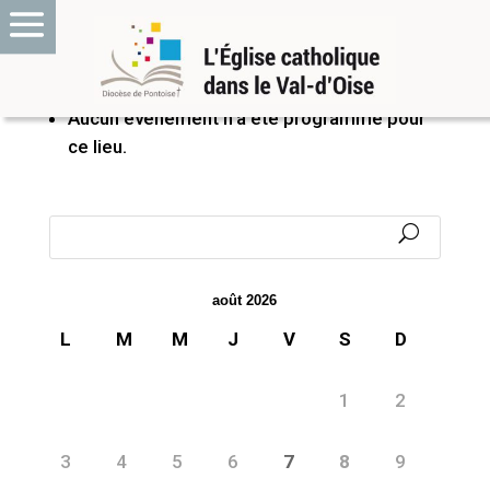
PROCHAINS ÉVÉNEMENTS
Aucun événement n’a été programmé pour
ce lieu.
août 2026
L
M
M
J
V
S
D
1
2
3
4
5
6
7
8
9