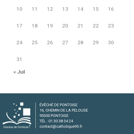
10
11
12
13
14
15
16
17
18
19
20
21
22
23
24
25
26
27
28
29
30
31
« Juil
ÉVÊCHÉ DE PONTOISE
16, CHEMIN DE LA PELOUSE
95300 PONTOISE
TÉL : 01 30 38 34 24
contact@catholique95.fr