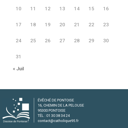
10
11
12
13
14
15
16
17
18
19
20
21
22
23
24
25
26
27
28
29
30
31
« Juil
ÉVÊCHÉ DE PONTOISE
16, CHEMIN DE LA PELOUSE
95300 PONTOISE
TÉL : 01 30 38 34 24
contact@catholique95.fr