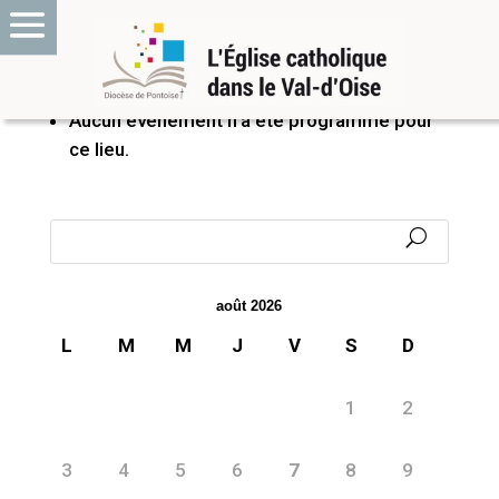
PROCHAINS ÉVÉNEMENTS
Aucun événement n’a été programmé pour
ce lieu.
août 2026
L
M
M
J
V
S
D
1
2
3
4
5
6
7
8
9