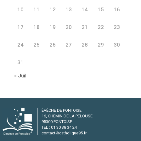
10
11
12
13
14
15
16
17
18
19
20
21
22
23
24
25
26
27
28
29
30
31
« Juil
ÉVÊCHÉ DE PONTOISE
16, CHEMIN DE LA PELOUSE
95300 PONTOISE
TÉL : 01 30 38 34 24
contact@catholique95.fr