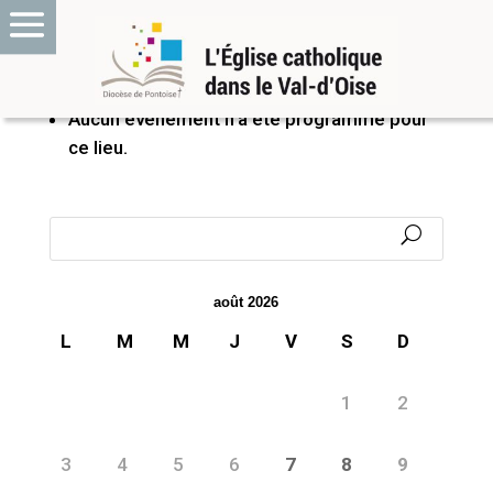
PROCHAINS ÉVÉNEMENTS
Aucun événement n’a été programmé pour
ce lieu.
août 2026
L
M
M
J
V
S
D
1
2
3
4
5
6
7
8
9