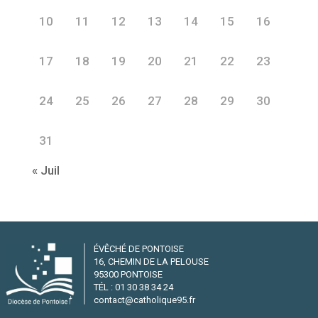
10
11
12
13
14
15
16
17
18
19
20
21
22
23
24
25
26
27
28
29
30
31
« Juil
ÉVÊCHÉ DE PONTOISE
16, CHEMIN DE LA PELOUSE
95300 PONTOISE
TÉL : 01 30 38 34 24
contact@catholique95.fr