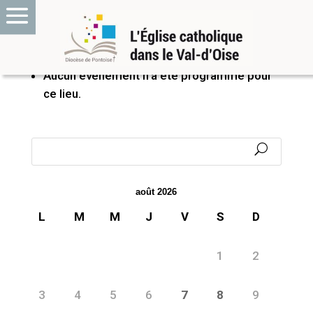
PROCHAINS ÉVÉNEMENTS
Aucun événement n’a été programmé pour
ce lieu.
août 2026
L
M
M
J
V
S
D
1
2
3
4
5
6
7
8
9