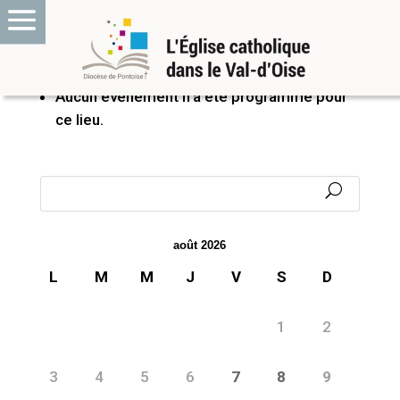
PROCHAINS ÉVÉNEMENTS
Aucun événement n’a été programmé pour
ce lieu.
août 2026
L
M
M
J
V
S
D
1
2
3
4
5
6
7
8
9