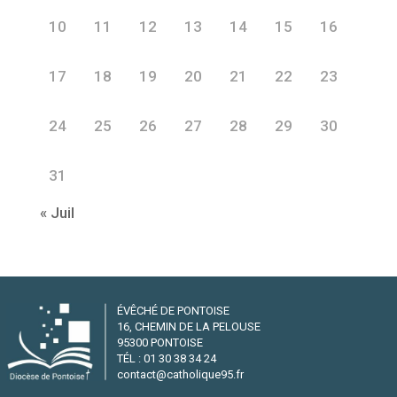
10
11
12
13
14
15
16
17
18
19
20
21
22
23
24
25
26
27
28
29
30
31
« Juil
ÉVÊCHÉ DE PONTOISE
16, CHEMIN DE LA PELOUSE
95300 PONTOISE
TÉL : 01 30 38 34 24
contact@catholique95.fr