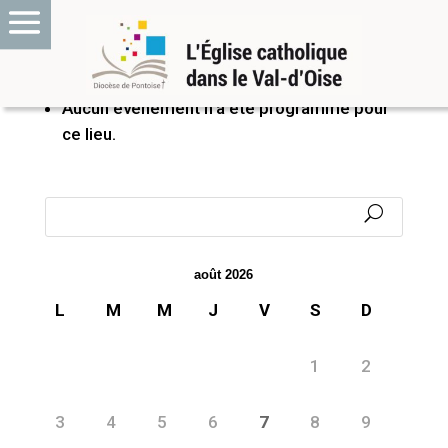
PROCHAINS ÉVÉNEMENTS
Aucun événement n’a été programmé pour
ce lieu.
août 2026
L
M
M
J
V
S
D
1
2
3
4
5
6
7
8
9