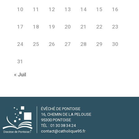
10
11
12
13
14
15
16
17
18
19
20
21
22
23
24
25
26
27
28
29
30
31
« Juil
ÉVÊCHÉ DE PONTOISE
16, CHEMIN DE LA PELOUSE
95300 PONTOISE
TÉL : 01 30 38 34 24
contact@catholique95.fr