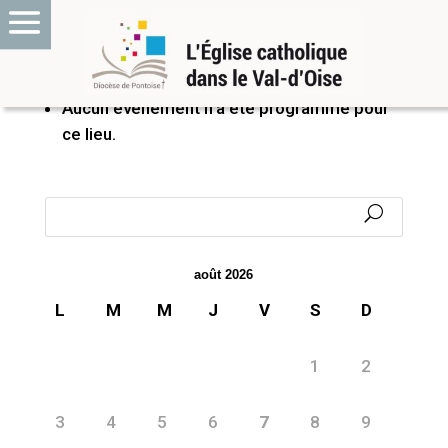
PROCHAINS ÉVÉNEMENTS
Aucun événement n’a été programmé pour
ce lieu.
août 2026
L
M
M
J
V
S
D
1
2
3
4
5
6
7
8
9