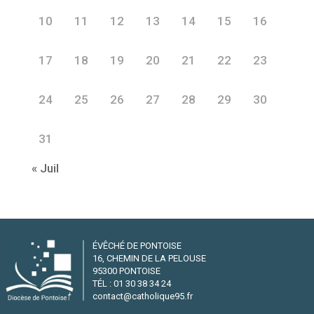
10
11
12
13
14
15
16
17
18
19
20
21
22
23
24
25
26
27
28
29
30
31
« Juil
ÉVÊCHÉ DE PONTOISE
16, CHEMIN DE LA PELOUSE
95300 PONTOISE
TÉL : 01 30 38 34 24
contact@catholique95.fr