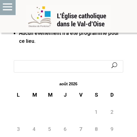
PROCHAINS ÉVÉNEMENTS
Aucun événement n’a été programmé pour
ce lieu.
août 2026
L
M
M
J
V
S
D
1
2
3
4
5
6
7
8
9