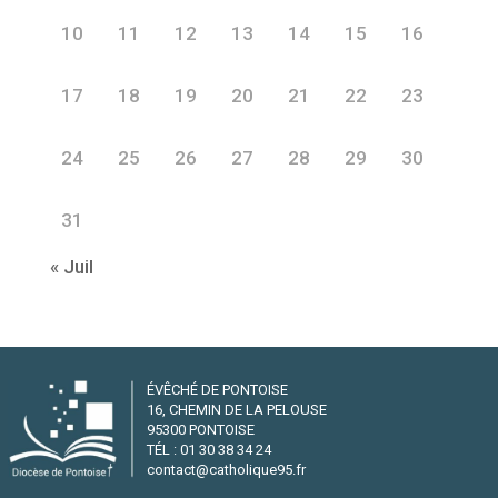
10
11
12
13
14
15
16
17
18
19
20
21
22
23
24
25
26
27
28
29
30
31
« Juil
ÉVÊCHÉ DE PONTOISE
16, CHEMIN DE LA PELOUSE
95300 PONTOISE
TÉL : 01 30 38 34 24
contact@catholique95.fr