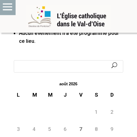
PROCHAINS ÉVÉNEMENTS
Aucun événement n’a été programmé pour
ce lieu.
août 2026
L
M
M
J
V
S
D
1
2
3
4
5
6
7
8
9