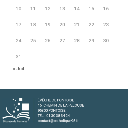
10
11
12
13
14
15
16
17
18
19
20
21
22
23
24
25
26
27
28
29
30
31
« Juil
ÉVÊCHÉ DE PONTOISE
16, CHEMIN DE LA PELOUSE
95300 PONTOISE
TÉL : 01 30 38 34 24
contact@catholique95.fr