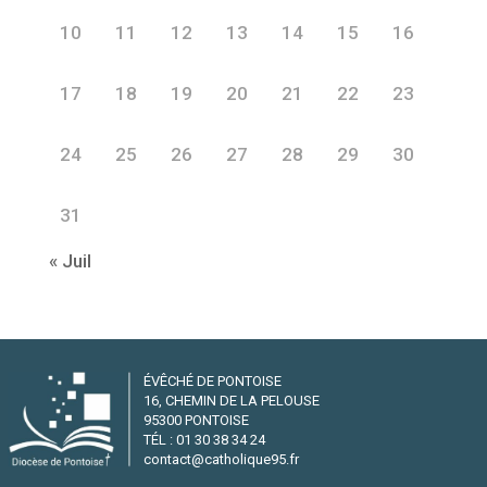
10
11
12
13
14
15
16
17
18
19
20
21
22
23
24
25
26
27
28
29
30
31
« Juil
ÉVÊCHÉ DE PONTOISE
16, CHEMIN DE LA PELOUSE
95300 PONTOISE
TÉL : 01 30 38 34 24
contact@catholique95.fr