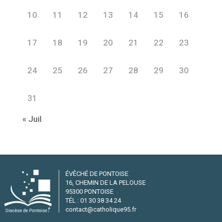
10
11
12
13
14
15
16
17
18
19
20
21
22
23
24
25
26
27
28
29
30
31
« Juil
ÉVÊCHÉ DE PONTOISE
16, CHEMIN DE LA PELOUSE
95300 PONTOISE
TÉL : 01 30 38 34 24
contact@catholique95.fr