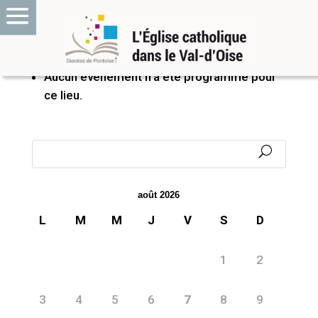
PROCHAINS ÉVÉNEMENTS
Aucun événement n’a été programmé pour
ce lieu.
août 2026
L
M
M
J
V
S
D
1
2
3
4
5
6
7
8
9