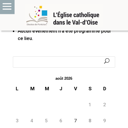
PROCHAINS ÉVÉNEMENTS
Aucun événement n’a été programmé pour
ce lieu.
août 2026
L
M
M
J
V
S
D
1
2
3
4
5
6
7
8
9