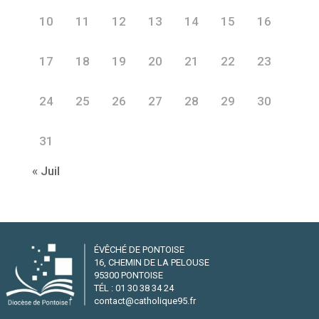
10
11
12
13
14
15
16
17
18
19
20
21
22
23
24
25
26
27
28
29
30
31
« Juil
ÉVÊCHÉ DE PONTOISE
16, CHEMIN DE LA PELOUSE
95300 PONTOISE
TÉL : 01 30 38 34 24
contact@catholique95.fr