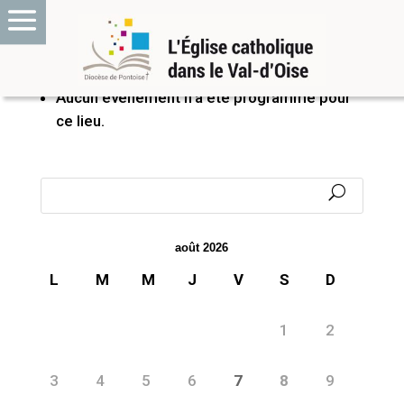
PROCHAINS ÉVÉNEMENTS
Aucun événement n’a été programmé pour
ce lieu.
août 2026
L
M
M
J
V
S
D
1
2
3
4
5
6
7
8
9