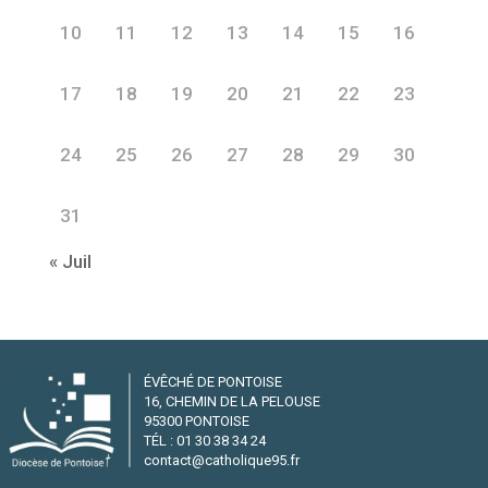
10
11
12
13
14
15
16
17
18
19
20
21
22
23
24
25
26
27
28
29
30
31
« Juil
ÉVÊCHÉ DE PONTOISE
16, CHEMIN DE LA PELOUSE
95300 PONTOISE
TÉL : 01 30 38 34 24
contact@catholique95.fr