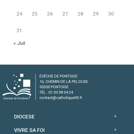
24
25
26
27
28
29
30
31
« Juil
ÉVÊCHÉ DE PONTOISE
16, CHEMIN DE LA PELOUSE
95300 PONTOISE
TÉL : 01 30 38 34 24
contact@catholique95.fr
DIOCESE
VIVRE SA FOI