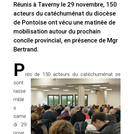
Réunis à Taverny le 29 novembre, 150
acteurs du catéchuménat du diocèse
de Pontoise ont vécu une matinée de
mobilisation autour du prochain
concile provincial, en présence de Mgr
Bertrand.
P
r
ès de 150 acteurs du catéchuménat se
sont
rasse
mblé
s
same
di 29
nove