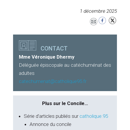
1 décembre 2025
CONTACT
Mme Véronique Dhermy
Déléguée épiscopale au catéchuménat des
adultes
catechumenat@catholique95.fr
Plus sur le Concile…
Série d’articles publiés sur
catholique.95
Annonce du concile