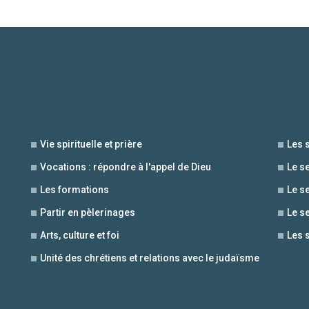
Vie spirituelle et prière
Les 
Vocations : répondre à l'appel de Dieu
Le s
Les formations
Le s
Partir en pèlerinages
Le s
Arts, culture et foi
Les 
Unité des chrétiens et relations avec le judaïsme