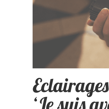
Eclairages 
‘Je suis av