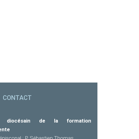
CONTACT
e diocésain de la formation
ente
épiscopal : P. Sébastien Thomas