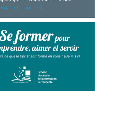
ns@catholique95.fr