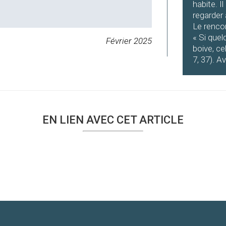
habite. I
regarder 
Le rencon
« Si quelq
Février 2025
boive, ce
7, 37). A
EN LIEN AVEC CET ARTICLE