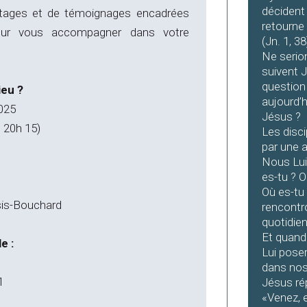
décident 
rtages et de témoignages encadrées
retourne
pour vous accompagner dans votre
(Jn. 1, 38
Ne serio
suivent 
question 
ieu ?
aujourd’
2025
Jésus ?
e 20h 15)
Les disc
par une a
Nous Lui
es-tu ? O
Où es-tu
sis-Bouchard
rencontro
quotidie
Et quand 
e :
Lui pose
dans nos
1
Jésus rép
«Venez, et