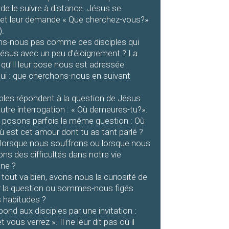
de le suivre à distance. Jésus se
 et leur demande « Que cherchez-vous?»
).
ns-nous pas comme ces disciples qui
Jésus avec un peu d’éloignement ? La
qu’Il leur pose nous est adressée
hui : que cherchons-nous en suivant
iples répondent à la question de Jésus
utre interrogation : « Où demeures-tu?».
 posons parfois la même question : Où
ù est cet amour dont tu as tant parlé ?
 lorsque nous souffrons ou lorsque nous
ns des difficultés dans notre vie
nne ?
tout va bien, avons-nous la curiosité de
r la question ou sommes-nous figés
 habitudes ?
ond aux disciples par une invitation :
 vous verrez ». Il ne leur dit pas où il