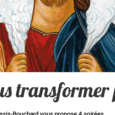
us transformer 
essis-Bouchard vous propose 4 soirées