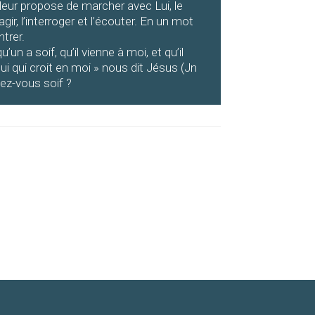
l leur propose de marcher avec Lui, le
agir, l’interroger et l’écouter. En un mot
trer.
u’un a soif, qu’il vienne à moi, et qu’il
lui qui croit en moi » nous dit Jésus (Jn
vez-vous soif ?