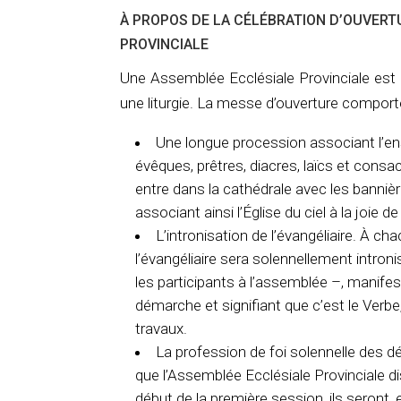
À PROPOS DE LA CÉLÉBRATION D’OUVERT
PROVINCIALE
Une Assemblée Ecclésiale Provinciale est 
une liturgie. La messe d’ouverture comporte
Une longue procession associant l’e
évêques, prêtres, diacres, laïcs et consa
entre dans la cathédrale avec les banniè
associant ainsi l’Église du ciel à la joie 
L’intronisation de l’évangéliaire. À c
l’évangéliaire sera solennellement introni
les participants à l’assemblée –, manifest
démarche et signifiant que c’est le Verbe, 
travaux.
La profession de foi solennelle des dél
que l’Assemblée Ecclésiale Provinciale di
début de la première session, ils seront,