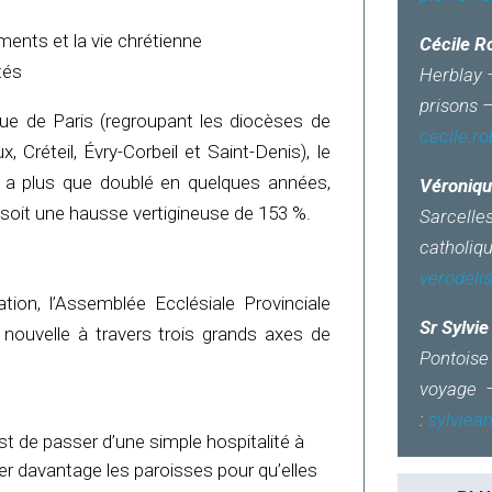
ents et la vie chrétienne
Cécile Ro
tés
Herblay –
prisons 
que de Paris (regroupant les diocèses de
cecile.r
, Créteil, Évry-Corbeil et Saint-Denis), le
a plus que doublé en quelques années,
Véroniqu
soit une hausse vertigineuse de 153 %.
Sarcelle
catholiq
verodeli
tion, l’Assemblée Ecclésiale Provinciale
Sr Sylvi
é nouvelle à travers trois grands axes de
Pontoise 
voyage –
:
sylvie
est de passer d’une simple hospitalité à
er davantage les paroisses pour qu’elles