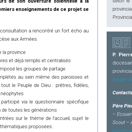
selon le
urs de son ouverture solennelle à la
provinc
remiers enseignements de ce projet se
Provincia
 consultation a rencontré un fort écho au
iocèse aux Armées.
e la province
P. Pier
ores et déjà remplis et centralisés
diocésa
omposé les groupes de partage
provincia
omplétés au sein même des paroisses et
equipe-d
ut le Peuple de Dieu : prêtres, fidèles,
Contacts
 néophytes
articipé via le questionnaire spécifique
Père Pie
n de toutes les générations
– Ecouen
rées sur le thème de l’accueil, sujet le
Scout – 
s thématiques proposées :
pierrem