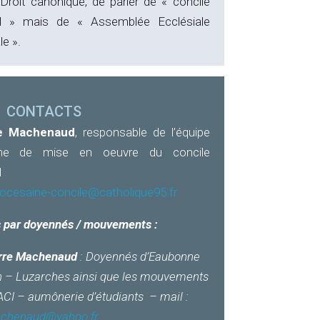
 Droit canonique, de parler de « concile
ial » mais de « Assemblée Ecclésiale
le ».
CONTACTS
re Machenaud
, responsable de l’équipe
ine de mise en oeuvre du concile
l
iocesaine-concile@catholique95.fr
 par doyennés / mouvements :
rre Machenaud
: Doyennés d’Eaubonne
 – Luzarches ainsi que les mouvements
ACI – aumônerie d’étudiants – mail :
achenaud@yahoo.fr