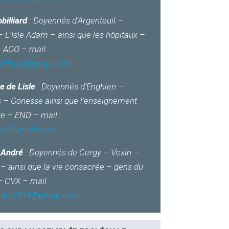
billiard
: Doyennés d’Argenteuil –
 L’Isle Adam – ainsi que les hôpitaux –
– ACO – mail :
obilliard@gmail.com
e de Lisle
: Doyennés d’Enghien –
s – Gonesse ainsi que l’enseignement
ue – END – mail :
sle@gmail.com
e André
: Doyennés de Cergy – Vexin –
– ainsi que la vie consacrée – gens du
 CVX – mail
andre2016@gmail.com