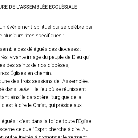
URE DE L’ASSEMBLÉE ECCLÉSIALE
un événement spirituel qui se célèbre par
 plusieurs rites spécifiques :
nsemble des délégués des diocèses :
crés, vivante image du peuple de Dieu qui
res des saints de nos diocèses,
de nos Églises en chemin.
hacune des trois sessions de l’Assemblée,
sé dans l’
aula
– le lieu où se réunissent
ant ainsi le caractère liturgique de la
c’est-à-dire le Christ, qui préside aux
égués : c’est dans la foi de toute l’Église
scerne ce que l’Esprit cherche à dire. Au
 en outre, invités à prononcer le serment