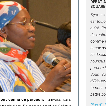
DÉBAT À
SQUARE 
Synopsis
est touj
culot. Po
de malfr
comme no
beaux qu
En découv
nounous
prendre 
Sous l’œ
d’Édoua
tomber 
battre po
i ont connu ce parcours
: arrivées sans
Plus d’in