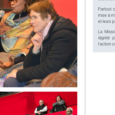
Partout 
mise à ma
et leurs p
La Missio
dignité p
l’action c