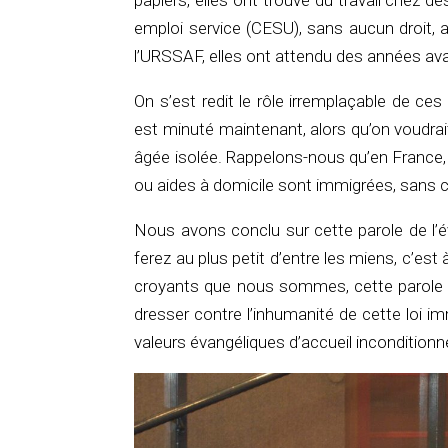
papiers, elles ont trouvé du travail chez 
emploi service (CESU), sans aucun droit, 
l’URSSAF, elles ont attendu des années ava
On s’est redit le rôle irremplaçable de c
est minuté maintenant, alors qu’on voudrai
âgée isolée. Rappelons-nous qu’en France
ou aides à domicile sont immigrées, sans c
Nous avons conclu sur cette parole de l’
ferez au plus petit d’entre les miens, c’est
croyants que nous sommes, cette parole d
dresser contre l’inhumanité de cette loi im
valeurs évangéliques d’accueil inconditionne