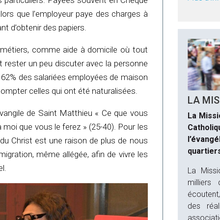
des particuliers. Payées souvent en Chèque
alors que l’employeur paye des charges à
nt d’obtenir des papiers.
es métiers, comme aide à domicile où tout
t rester un peu discuter avec la personne
, 62% des salariées employées de maison
ompter celles qui ont été naturalisées.
LA MIS
évangile de Saint Matthieu « Ce que vous
La Missio
 à moi que vous le ferez » (25-40). Pour les
Catholi
l’évang
u Christ est une raison de plus de nous
quartier
migration, même allégée, afin de vivre les
l.
La Missi
milliers
écoutent,
des réal
associati