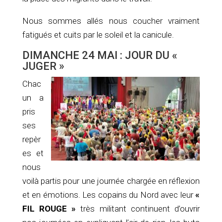
Nous sommes allés nous coucher vraiment
fatigués et cuits par le soleil et la canicule.
DIMANCHE 24 MAI : JOUR DU «
JUGER »
Chac
un a
pris
ses
repèr
es et
nous
voilà partis pour une journée chargée en réflexion
et en émotions. Les copains du Nord avec leur
«
FIL ROUGE »
très militant continuent d’ouvrir